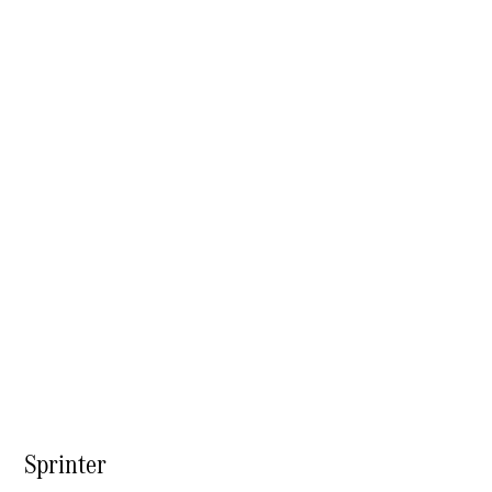
Notizie su di
noi
Sedi e orari
d'apertura
Interlocutore
La nostra
ditta
Lavori &
carriera
Sprinter