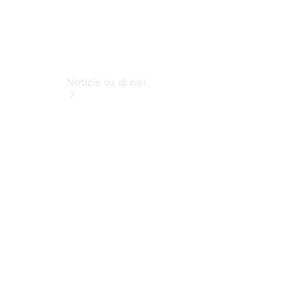
Notizie su di noi
Sedi e orari
d'apertura
Interlocutore
La nostra
ditta
Lavori &
carriera