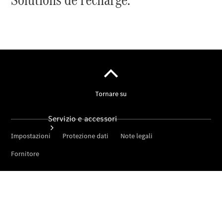
Extra
digitali
Servizio e accessori
Fissa un