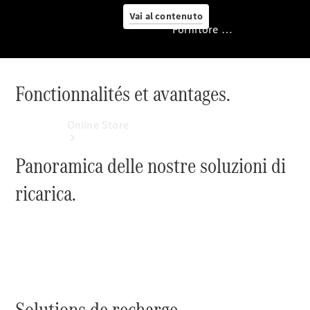
Vai al contenuto
Fornitore / protezione dati
Fonctionnalités et avantages.
Fornitore /
protezione dati
Online Store
Panoramica delle nostre soluzioni di
ricarica.
Vetture
d’occasione
Accessori
Solutions de recharge.
per auto