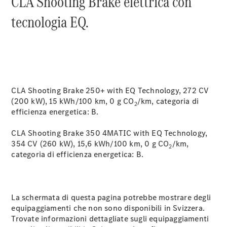
CLA Shooting Brake elettrica con
tecnologia EQ.
CLA Shooting Brake 250+ with EQ Technology, 272 CV
(200 kW), 15 kWh/100 km, 0 g CO
/km, categoria di
Manutenzione
2
efficienza energetica:
B.
Riparazione
Assistenza e
CLA Shooting Brake 350 4MATIC with EQ Technology,
garanzia
354 CV (260 kW), 15,6 kWh/100 km, 0 g CO
/km,
commerciale
2
categoria di efficienza energetica:
B.
Richiamo
di vetture
(VRS)
Parti di
La schermata di questa pagina potrebbe mostrare degli
ricambio
equipaggiamenti che non sono disponibili in Svizzera.
Accessori
Trovate informazioni dettagliate sugli equipaggiamenti