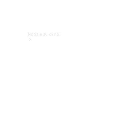
Notizie su di noi
Sedi e orari
d'apertura
Interlocutore
La nostra
ditta
Lavori &
carriera