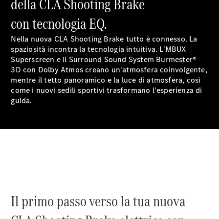
della CLA Shooting Brake
appuntamento
per
con tecnologia EQ.
l'assistenza
Digital
Nella nuova CLA Shooting Brake tutto è connesso. La
Extras
spaziosità incontra la tecnologia intuitiva. L'MBUX
Soluzioni di
Superscreen
e il Surround Sound System Burmester®
ricarica
3D con Dolby
Atmos
creano un'atmosfera coinvolgente,
Ricarica in
mentre il tetto panoramico e la luce di
atmosfera
, così
viaggio
come i nuovi sedili sportivi trasformano l'esperienza di
Assistenza
guida.
per
incidenti e
guasti
Cerchi e
ruote
Manutenzione,
riparazione e
garanzia
commerciale
Il primo passo verso la tua nuova