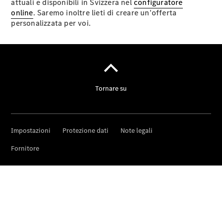
attuali e disponibili in Svizzera nel
configuratore
online
. Saremo inoltre lieti di creare un'offerta
personalizzata per voi.
Opuscolo
digitale
Accessori
per auto
Collezione
Istruzioni
d'uso
Fissa un
appuntamento
per
l'assistenza