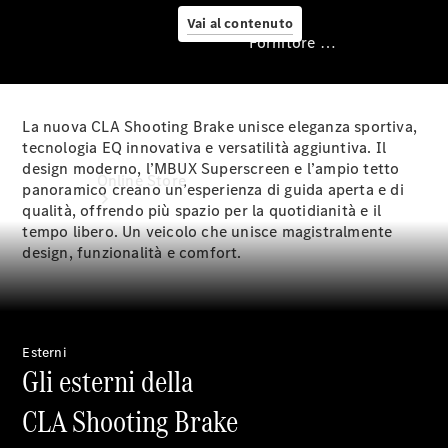
Vai al contenuto
Fornitore / protezione dati
La nuova CLA Shooting Brake unisce eleganza sportiva,
Fornitore /
tecnologia EQ innovativa e versatilità aggiuntiva. Il
protezione dati
design moderno, l’MBUX Superscreen e l’ampio tetto
Online Store
panoramico creano un’esperienza di guida aperta e di
qualità, offrendo più spazio per la quotidianità e il
tempo libero. Un veicolo che unisce magistralmente
design, funzionalità e comfort.
Esterni
Gli esterni della
Vetture
d’occasione
CLA Shooting Brake
Accessori
per auto