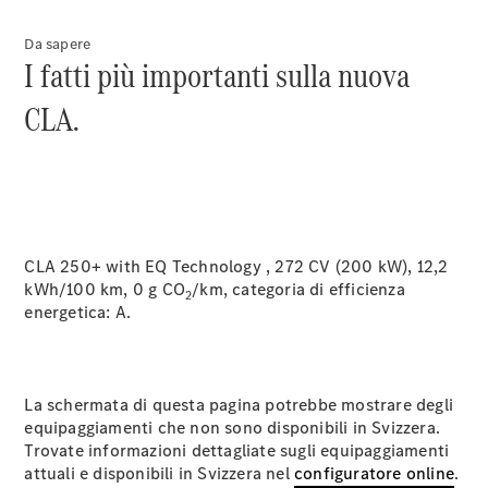
appuntamento
per
Da sapere
l'assistenza
I fatti più importanti sulla nuova
Digital
Extras
CLA.
Soluzioni di
ricarica
Ricarica in
viaggio
Assistenza
per
incidenti e
CLA 250+ with EQ Technology , 272 CV (200 kW), 12,2
guasti
kWh/100 km, 0 g CO
/km, categoria di efficienza
2
Cerchi e
energetica:
A.
ruote
Manutenzione,
riparazione e
garanzia
La schermata di questa pagina potrebbe mostrare degli
commerciale
equipaggiamenti che non sono disponibili in Svizzera.
Trovate informazioni dettagliate sugli equipaggiamenti
attuali e disponibili in Svizzera nel
configuratore online
.