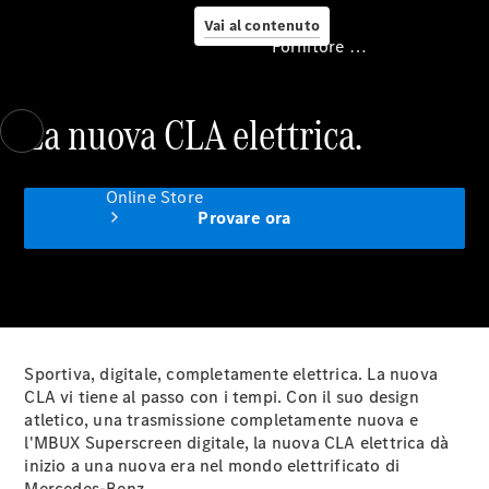
Vai al contenuto
Fornitore / protezione dati
La nuova CLA elettrica.
Fornitore /
protezione dati
Online Store
Provare ora
Sportiva, digitale, completamente elettrica. La nuova
CLA vi tiene al passo con i tempi. Con il suo design
Vetture
atletico, una trasmissione completamente nuova e
d’occasione
l'MBUX Superscreen digitale, la nuova CLA elettrica dà
Accessori
inizio a una nuova era nel mondo elettrificato di
per auto
Mercedes-Benz.