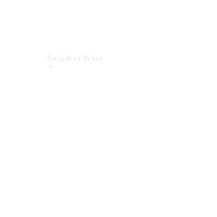
Notizie su di noi
Sedi e orari
d'apertura
Interlocutore
La nostra
ditta
Lavori &
carriera