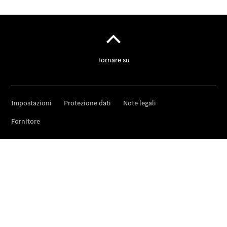
Manutenzione
Riparazione
Assistenza e
garanzia
commerciale
Richiamo
di vetture
(VRS)
Parti di
ricambio
Accessori